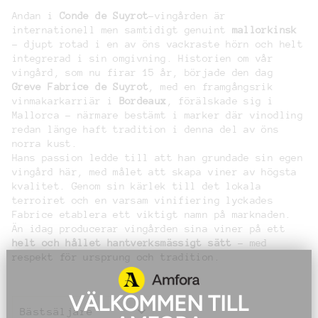
Andan i
Conde de Suyrot
-vingården är
internationell men samtidigt genuint
mallorkinsk
– djupt rotad i en av öns vackraste hörn och helt
integrerad i sin omgivning. Historien om vår
vingård, som nu firar 15 år, började den dag
Greve Fabrice de Suyrot
, med en framgångsrik
vinmakarkarriär i
Bordeaux
, förälskade sig i
Mallorca – närmare bestämt i marker där vinodling
redan länge haft tradition i denna del av öns
norra kust.
Hans passion ledde till att han grundade sin egen
vingård här, med målet att skapa viner av högsta
kvalitet. Genom sin kärlek till det lokala
terroiret och en varsam vinifiering lyckades
Fabrice etablera ett viktigt namn på marknaden.
Än idag producerar vingården sina viner på ett
helt och hållet hantverksmässigt sätt
– med
respekt för ursprung och tradition.
VÄLKOMMEN TILL
SORTERING