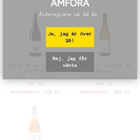
AMFORA
Åldersgräns på 20 år.
Ja, jag är över
20!
Nej, jag får
vänta
CONDE DE SUYROT SA
CONDE DE SUYROT ES
TORTUGA
MUSSOL
CONDE DE SUYROT
CONDE DE SUYROT
285 kr
305 kr
Medlemspris:
228 kr
Medlemspris:
245 kr