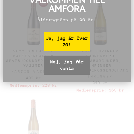
AMFORA
Åldersgräns på 20 år.
Ja, jag är över
20!
2022 SCHLATTER
2023 IHRINGER
MALTESERGARTEN
FOHRENBERG
SPÄTBURGUNDER BADEN
WEISSBURGUNDER,
Nej, jag får
WASSMER
IHRINGER
vänta
WINZERGENOSSENSCHAFT
MARTIN WASSMER
IHRINGER
499 kr
219 kr
Medlemspris:
228 kr
Medlemspris:
163 kr