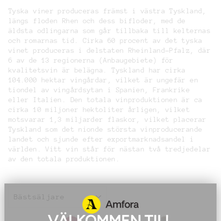
Tyska viner produceras främst i västra Tyskland,
längs floden Rhen och dess bifloder, med de
äldsta odlingarna som går tillbaka till kelternas
och romarnas tid. Cirka 60 procent av det tyska
vinet produceras i delstaten Rheinland-Pfalz, där
6 av de 13 regionerna (Anbaugebiete) för
kvalitetsvin är belägna. Tyskland har cirka
104.000 hektar vingårdar, vilket är ungefär en
tiondel av vingårdsytan i Spanien, Frankrike
eller Italien. Den totala vinproduktionen är ca
cirka 10 miljoner hektoliter årligen, vilket
motsvarar 1,3 miljarder flaskor, vilket placerar
Tyskland som det nionde största vinproducerande
landet och sjunde efter exportmarknadsandel i
världen. Vitt vin står för nästan två tredjedelar
av den totala produktionen.
SORTERING
VÄLKOMMEN TILL