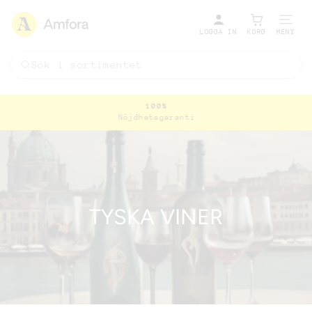
LOGGA IN
KORG
MENY
100%
Nöjdhetsgaranti
Pausa
bildspel
TYSKA VINER