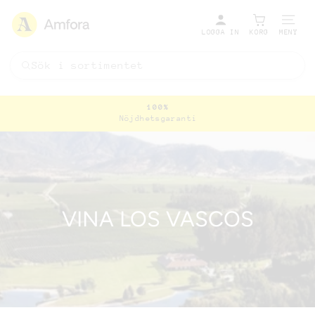
LOGGA IN
KORG
MENY
100%
Nöjdhetsgaranti
Pausa
bildspel
VINA LOS VASCOS