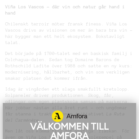
Viña Los Vascos – där vin och natur går hand i
hand
Chilenskt terroir möter fransk finess. Viña Los
Vascos drivs av visionen om mer än bara bra vin –
här bygger man ett helt ekosystem. Bokstavligt
talat.
Det började på 1700-talet med en baskisk familj i
Colchagua-dalen. Sedan tog Domaine Barons de
Rothschild Lafite över 1988 och satte en ny kurs:
modernisering, hållbarhet, och vin som verkligen
smakar platsen det kommer ifrån.
Idag är vingården ett slags smakfullt kretslopp.
Solpaneler driver produktionen. Skog, får,
odlingar och egen plantskola samsas på markerna.
Här jobbar nästan alla året runt – och ungdomar
får stanna i trakten genom initiativet
La Ruta
del Carménère
.
VÄLKOMMEN TILL
Men låt oss komma till det viktiga: flaskan. För
AMFORA
även om Viña Los Vascos är ett skolexempel på