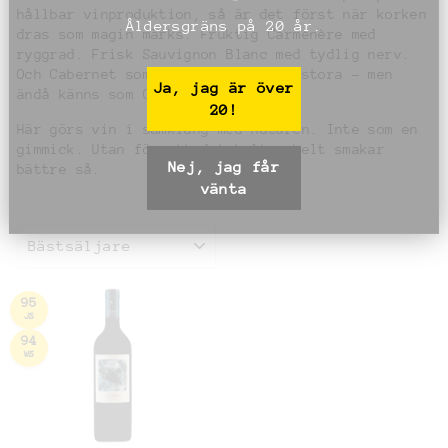
hållbar vinproduktion, så är det först när korken
Åldersgräns på 20 år.
dras som magin märks. Fruktig Carménère med
ryggrad. Frisk Sauvignon Blanc med tydlig nerv.
Och Cabernet som kan tävla med de stora – men
Ja, jag är över
ändå känns som Chile.
20!
Här görs vin i samklang med naturen. Inte som en
gimmick. Utan för att det helt enkelt smakar
Nej, jag får
bättre så.
vänta
SORTERING
95
JS
94
WS