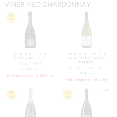
VINER MED CHARDONNAY
98
JS
2008 BOLLINGER
2020 CHABLIS LES
CHAMPAGNE R.D.
VAUDÉSIRS DAMPT
FRÈRES
BOLLINGER
DAMPT FRÈRES
4 689 kr
354 kr
Medlemspris:
3 900 kr
Medlemspris:
293 kr
Slutsåld
96
98
JS
JS