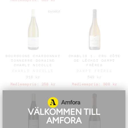
Slutsåld
BOURGOGNE CHARDONNAY
CHABLIS 1. CRU CÔTE
TONNERRE DOMAINE
DE LÊCHET DAMPT
CHARLY NICOLLE
FRÈRES
CHARLY NICOLLE
DAMPT FRÈRES
318 kr
549 kr
Medlemspris:
258 kr
Medlemspris:
308 kr
VÄLKOMMEN TILL
AMFORA