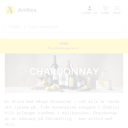
LOGGA IN
KORG
MENY
100%
Nöjdhetsgaranti
Pausa
bildspel
CHARDONNAY
En druva med många dialekter – och alla är värda
att lyssna på. Från mineralisk elegans i Chablis
till solmogen rundhet i Kalifornien. Chardonnay
är en mästare på förvandling – men alltid med
stil.