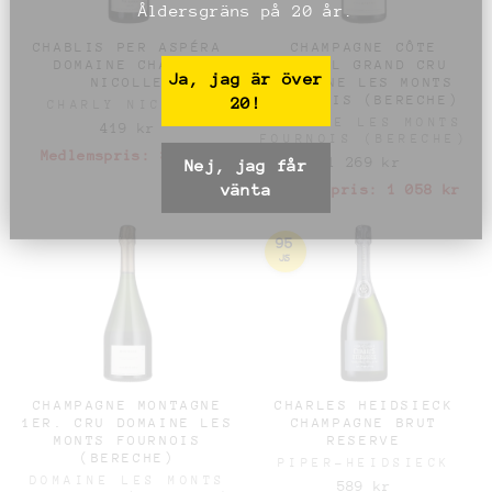
Åldersgräns på 20 år.
CHABLIS PER ASPÉRA
CHAMPAGNE CÔTE
DOMAINE CHARLY
MESNIL GRAND CRU
Ja, jag är över
NICOLLE
DOMAINE LES MONTS
FOURNOIS (BERECHE)
20!
CHARLY NICOLLE
DOMAINE LES MONTS
419 kr
FOURNOIS (BERECHE)
Medlemspris:
329 kr
1 269 kr
Nej, jag får
vänta
Medlemspris:
1 058 kr
95
JS
CHAMPAGNE MONTAGNE
CHARLES HEIDSIECK
1ER. CRU DOMAINE LES
CHAMPAGNE BRUT
MONTS FOURNOIS
RESERVE
(BERECHE)
PIPER-HEIDSIECK
DOMAINE LES MONTS
589 kr