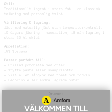
Stil:
Traditionellt lagrat i stora fat – en klassisk
tolkning med personlig twist
Vinifiering & lagring:
Jäst med naturlig jäst utan temperaturkontroll,
10 dagars jäsning + maceration, 18 mån lagring i
stora 30 hl ekfat
Appellation:
IGT Toscana
Passar perfekt till:
– Grillad porchetta med örter
– Tryffelpasta eller svamprisotto
– Vilt eller långkok med tomat och rödvin
– Pecorino eller andra lagrade ostar
Druvor:
Sangiovese
VÄLKOMMEN TILL