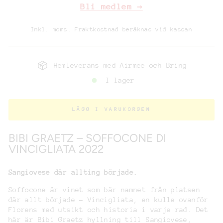
Bli medlem →
Inkl. moms. Fraktkostnad beräknas vid kassan
Hemleverans med Airmee och Bring
I lager
LÄGG I VARUKORGEN
BIBI GRAETZ – SOFFOCONE DI
VINCIGLIATA 2022
Sangiovese där allting började.
Soffocone är vinet som bär namnet från platsen
där allt började – Vincigliata, en kulle ovanför
Florens med utsikt och historia i varje rad. Det
här är Bibi Graetz hyllning till Sangiovese,