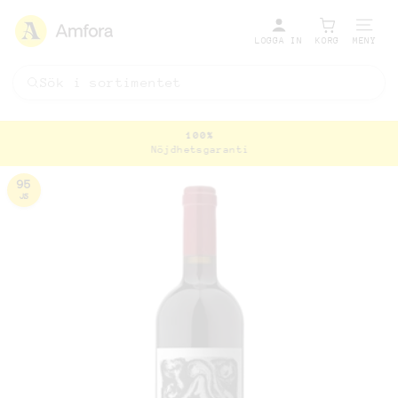
LOGGA IN
KORG
MENY
100%
Nöjdhetsgaranti
Pausa
bildspel
95
JS