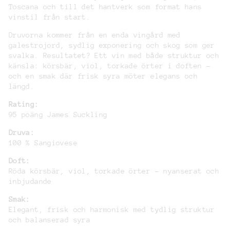
Toscana och till det hantverk som format hans
vinstil från start.
Druvorna kommer från en enda vingård med
galestrojord, sydlig exponering och skog som ger
svalka. Resultatet? Ett vin med både struktur och
känsla: körsbär, viol, torkade örter i doften –
och en smak där frisk syra möter elegans och
längd.
Rating:
95 poäng James Suckling
Druva:
100 % Sangiovese
Doft:
Röda körsbär, viol, torkade örter – nyanserat och
inbjudande
Smak:
Elegant, frisk och harmonisk med tydlig struktur
och balanserad syra