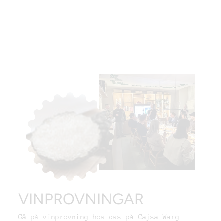
450 kr
Medlemspris:
395 kr
Bli medlem →
VINPROVNINGAR
Gå på vinprovning hos oss på Cajsa Warg