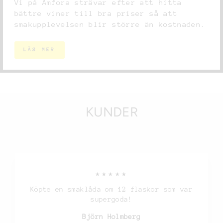
Vi på Amfora strävar efter att hitta
bättre viner till bra priser så att
smakupplevelsen blir större än kostnaden.
LÄS MER
KUNDER
★★★★★
Köpte en smaklåda om 12 flaskor som var
supergoda!
Björn Holmberg