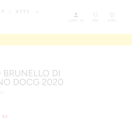
AR / NYTT
LOGGA IN
SÖK
KORG
91
 BRUNELLO DI
JS
NO DOCG 2020
93
WS
92
223
F
 kr