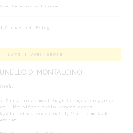
stnad beräknas vid kassan
d Airmee och Bring
LÄGG I VARUKORGEN
UNELLO DI MONTALCINO
 nivå.
av Montalcinos mest högt belägna vingårdar –
vet. Här blåser svala vindar genom
skyddar vinrankorna och lyfter fram både
lexitet.