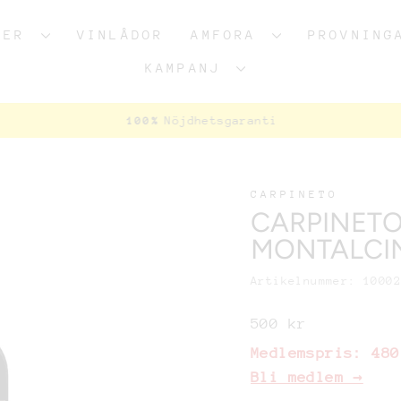
AKER
VINLÅDOR
AMFORA
PROVNING
KAMPANJ
Nöjdhetsgaranti
100%
Pausa
bildspel
CARPINETO
91
CARPINETO
JS
93
MONTALCI
WS
92
Artikelnummer: 1000
F
Ordinariepris
500 kr
Medlemspris:
480
Bli medlem →