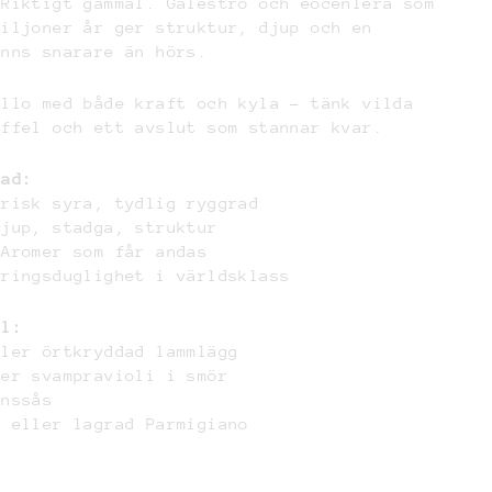
 Riktigt gammal. Galestro och eocenlera som
miljoner år ger struktur, djup och en
änns snarare än hörs.
ello med både kraft och kyla – tänk vilda
yffel och ett avslut som stannar kvar.
nad:
Frisk syra, tydlig ryggrad
Djup, stadga, struktur
 Aromer som får andas
gringsduglighet i världsklass
ll:
ller örtkryddad lammlägg
ler svampravioli i smör
inssås
o eller lagrad Parmigiano