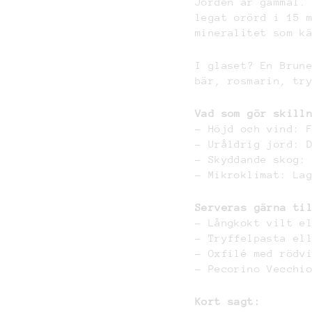
Jorden är gammal.
legat orörd i 15 
mineralitet som k
I glaset? En Brun
bär, rosmarin, tr
Vad som gör skill
– Höjd och vind: 
– Uråldrig jord: 
– Skyddande skog:
– Mikroklimat: La
Serveras gärna ti
– Långkokt vilt e
– Tryffelpasta el
– Oxfilé med rödv
– Pecorino Vecchi
Kort sagt: