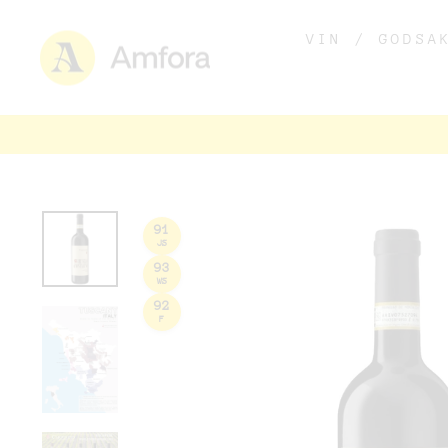
VIN / GODS
91
JS
93
WS
92
F