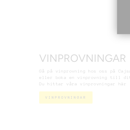
VINPROVNINGAR
Gå på vinprovning hos oss på Cajs
eller boka en vinprovning till di
Du hittar våra vinprovningar här
VINPROVNINGAR