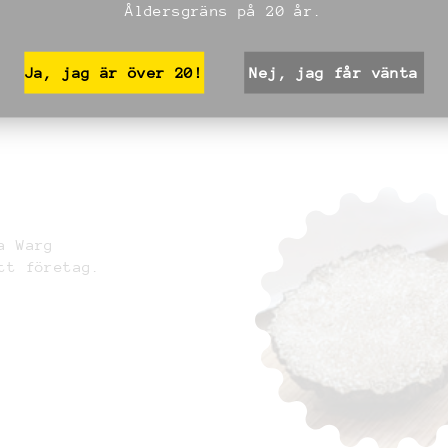
Åldersgräns på 20 år.
Ja, jag är över 20!
Nej, jag får vänta
a Warg
tt företag.