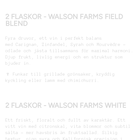
2 FLASKOR - WALSON FARMS FIELD
BLEND
Fyra druvor, ett vin i perfekt balans
med Carignan, Zinfandel, Syrah och Mourvèdre –
odlade och jästa tillsammans för maximal harmoni.
Djup frukt, livlig energi och en struktur som
bjuder in.
🍷 Funkar till grillade grönsaker, kryddig
kyckling eller lamm med chimichurri.
2 FLASKOR - WALSON FARMS WHITE
Ett friskt, floralt och fullt av karaktär. Ett
vitt vin med citronskal, vita blommor och subtil
sälta – mer havsbris än fruktsallad. Silkig
textur, pigg syra och Kalifornisk precision i