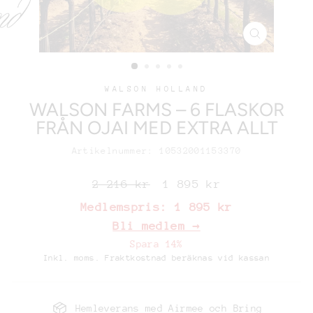
WALSON HOLLAND
WALSON FARMS – 6 FLASKOR
FRÅN OJAI MED EXTRA ALLT
Artikelnummer: 10532001153370
Ordinariepris
REA-
2 216 kr
1 895 kr
pris
Medlemspris:
1 895 kr
Bli medlem →
Spara 14%
Inkl. moms. Fraktkostnad beräknas vid kassan
Hemleverans med Airmee och Bring