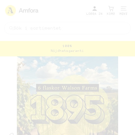
LOGGA IN
KORG
MENY
100%
Nöjdhetsgaranti
Pausa
bildspel