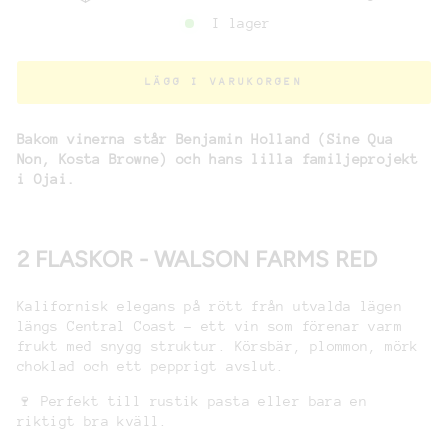
I lager
LÄGG I VARUKORGEN
Bakom vinerna står Benjamin Holland (Sine Qua
Non, Kosta Browne) och hans lilla familjeprojekt
i Ojai.
2 FLASKOR - WALSON FARMS RED
Kalifornisk elegans på rött från utvalda lägen
längs Central Coast – ett vin som förenar varm
frukt med snygg struktur. Körsbär, plommon, mörk
choklad och ett pepprigt avslut.
🍷 Perfekt till rustik pasta eller bara en
riktigt bra kväll.