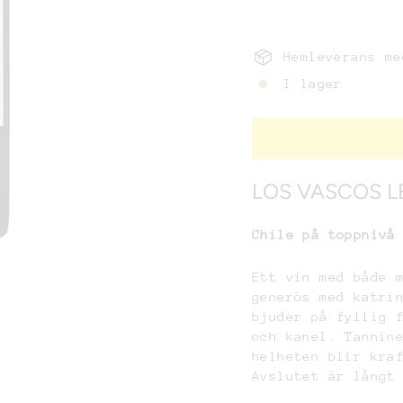
Hemleverans me
I lager
LOS VASCOS LE
Chile på toppnivå
Ett vin med både 
generös med katri
bjuder på fyllig 
och kanel. Tannin
helheten blir kra
Avslutet är långt