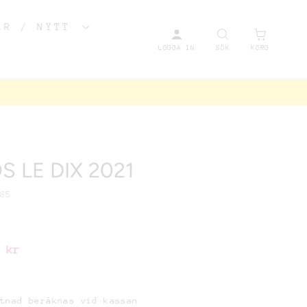
AR / NYTT
LOGGA IN
SÖK
KORG
95
 LE DIX 2021
JS
94
WS
185
 kr
stnad beräknas vid kassan