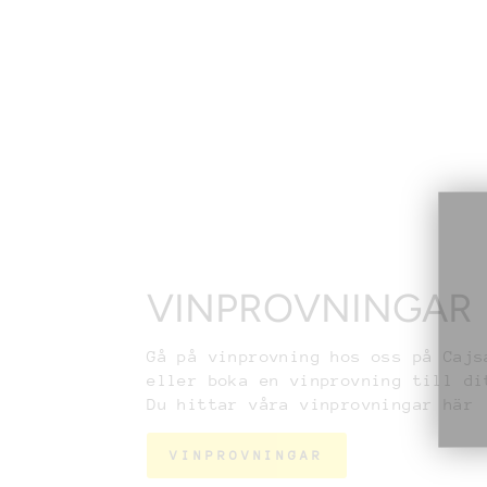
Medlemspris:
675 kr
Bli medlem →
VINPROVNINGAR
Gå på vinprovning hos oss på Cajs
eller boka en vinprovning till di
Du hittar våra vinprovningar här
VINPROVNINGAR