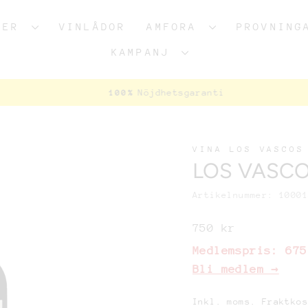
AKER
VINLÅDOR
AMFORA
PROVNING
KAMPANJ
Nöjdhetsgaranti
100%
Pausa
bildspel
VINA LOS VASCOS
95
LOS VASCOS
JS
94
WS
Artikelnummer: 1000
Ordinariepris
750 kr
Medlemspris:
675
Bli medlem →
Inkl. moms. Fraktko