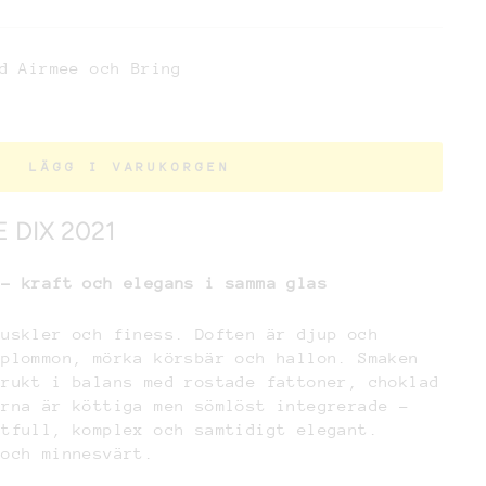
d Airmee och Bring
LÄGG I VARUKORGEN
 DIX 2021
 – kraft och elegans i samma glas
muskler och finess. Doften är djup och
nplommon, mörka körsbär och hallon. Smaken
frukt i balans med rostade fattoner, choklad
erna är köttiga men sömlöst integrerade –
ftfull, komplex och samtidigt elegant.
 och minnesvärt.