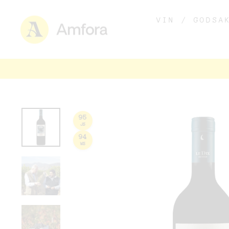
VIN / GODS
95
JS
94
WS