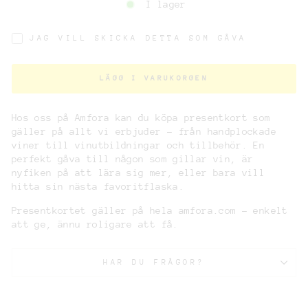
I lager
JAG VILL SKICKA DETTA SOM GÅVA
LÄGG I VARUKORGEN
Hos oss på Amfora kan du köpa presentkort som
gäller på allt vi erbjuder – från handplockade
viner till vinutbildningar och tillbehör. En
perfekt gåva till någon som gillar vin, är
nyfiken på att lära sig mer, eller bara vill
hitta sin nästa favoritflaska.
Presentkortet gäller på hela amfora.com – enkelt
att ge, ännu roligare att få.
HAR DU FRÅGOR?