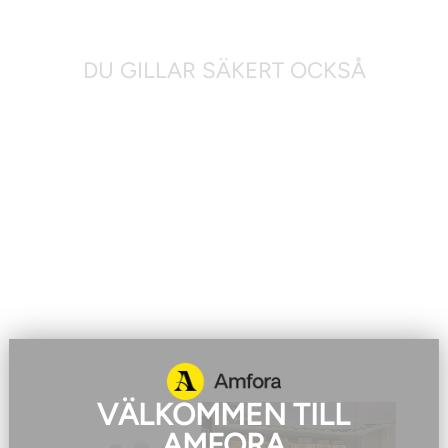
DU GILLAR SÄKERT OCKSÅ
AMFORA
VÄRDECHECKAR
AMFORA
100 kr
VÄLKOMMEN TILL
AMFORA