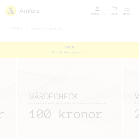
LOGGA IN
KORG
MENY
100%
Nöjdhetsgaranti
Pausa
bildspel