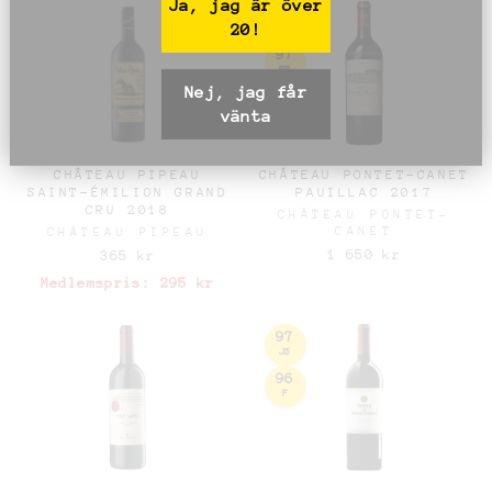
Ja, jag är över
96
20!
JS
97
RP
Nej, jag får
vänta
CHÂTEAU PIPEAU
CHÂTEAU PONTET-CANET
SAINT-ÉMILION GRAND
PAUILLAC 2017
CRU 2018
CHÂTEAU PONTET-
CANET
CHÂTEAU PIPEAU
1 650 kr
365 kr
Medlemspris:
295 kr
97
JS
96
F