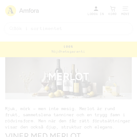
LOGGA IN
KORG
MENY
100%
Nöjdhetsgaranti
Pausa
bildspel
MERLOT
Mjuk, mörk – men inte mesig. Merlot är rund
frukt, sammetslena tanniner och en trygg famn i
rödvinsform. Men när den får rätt förutsättningar
visar den också djup, struktur och elegans.
VINER MED MERLOT