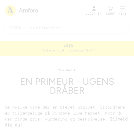
LOGGA IN
KORG
MENY
100%
Telefontid hverdage 9-17
Pausa
bildspel
25-04-24
EN PRIMEUR - UGENS
DRÅBER
Se hvilke vine der er blevet udgivet! Tilbuddene
er tilgængelige på Vindome Live Market, hvor du
kan finde pris, vurdering og beskrivelse.
Tilmeld
dig nu!