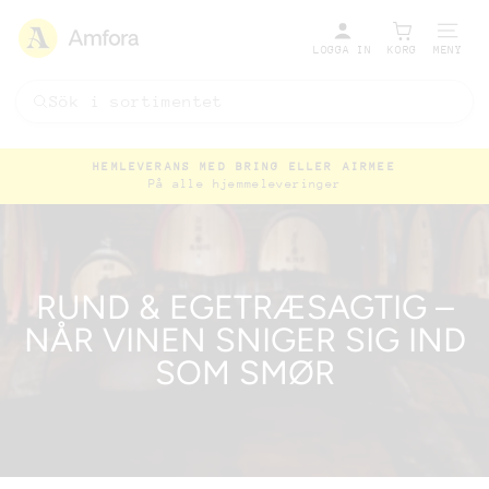
LOGGA IN
KORG
MENY
HEMLEVERANS MED BRING ELLER AIRMEE
På alle hjemmeleveringer
Pausa
bildspel
RUND & EGETRÆSAGTIG –
NÅR VINEN SNIGER SIG IND
SOM SMØR