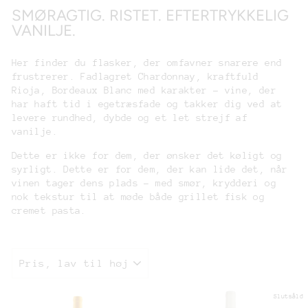
SMØRAGTIG. RISTET. EFTERTRYKKELIG
VANILJE.
Her finder du flasker, der omfavner snarere end
frustrerer. Fadlagret Chardonnay, kraftfuld
Rioja, Bordeaux Blanc med karakter – vine, der
har haft tid i egetræsfade og takker dig ved at
levere rundhed, dybde og et let strejf af
vanilje.
Dette er ikke for dem, der ønsker det køligt og
syrligt. Dette er for dem, der kan lide det, når
vinen tager dens plads – med smør, krydderi og
nok tekstur til at møde både grillet fisk og
cremet pasta.
SORTERING
Slutsåld