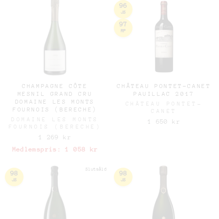
96
JS
97
RP
CHAMPAGNE CÔTE
CHÂTEAU PONTET-CANET
MESNIL GRAND CRU
PAUILLAC 2017
DOMAINE LES MONTS
CHÂTEAU PONTET-
FOURNOIS (BERECHE)
CANET
DOMAINE LES MONTS
1 650 kr
FOURNOIS (BERECHE)
1 269 kr
Medlemspris:
1 058 kr
Slutsåld
98
98
JS
JS