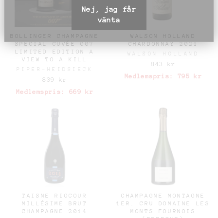
Nej, jag får
vänta
BOLLINGER CHAMPAGNE
WALSON HOLLAND
SPECIAL CUVÉE 007
CHARDONNAY 2021
LIMITED EDITION A
WALSON HOLLAND
VIEW TO A KILL
843 kr
PIPER-HEIDSIECK
Medlemspris:
795 kr
839 kr
Medlemspris:
669 kr
TAISNE RIOCOUR
CHAMPAGNE MONTAGNE
MILLÉSIME BRUT
1ER. CRU DOMAINE LES
CHAMPAGNE 2014
MONTS FOURNOIS