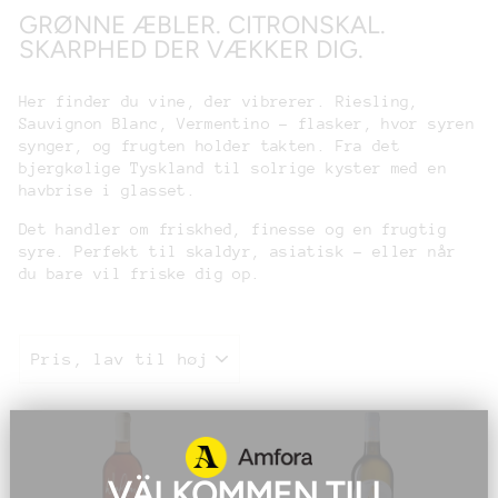
GRØNNE ÆBLER. CITRONSKAL.
SKARPHED DER VÆKKER DIG.
Her finder du vine, der vibrerer. Riesling,
Sauvignon Blanc, Vermentino – flasker, hvor syren
synger, og frugten holder takten. Fra det
bjergkølige Tyskland til solrige kyster med en
havbrise i glasset.
Det handler om friskhed, finesse og en frugtig
syre. Perfekt til skaldyr, asiatisk – eller når
du bare vil friske dig op.
SORTERING
VÄLKOMMEN TILL