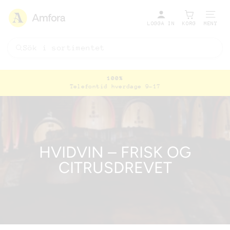
LOGGA IN
KORG
MENY
100%
Telefontid hverdage 9-17
Pausa
bildspel
HVIDVIN – FRISK OG
CITRUSDREVET