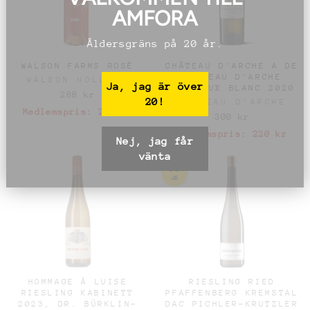
AMFORA
Åldersgräns på 20 år.
WALSON FARMS ROSÉ
CHÂTEAU D'ARCHE A DE
CHÂTEAU D'ARCHE
WALSON HOLLAND
Ja, jag är över
BORDEAUX BLANC 2020
288 kr
20!
CHÂTEAU D'ARCHE
Medlemspris:
239 kr
300 kr
Medlemspris:
220 kr
Nej, jag får
vänta
93
JS
HOMMAGE À LUISE
RIESLING RIED
RIESLING KABINETT
PFAFFENBERG KREMSTAL
2023, DR. BÜRKLIN-
DAC PICHLER-KRUTZLER