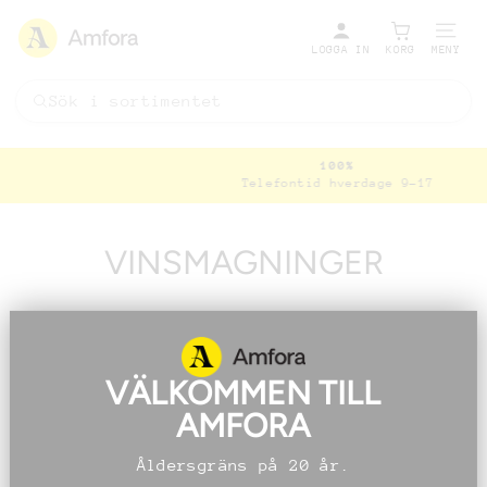
LOGGA IN
KORG
MENY
100%
Telefontid hverdage 9-17
Pausa
bildspel
VINSMAGNINGER
VÄLKOMMEN TILL
AMFORA
Åldersgräns på 20 år.