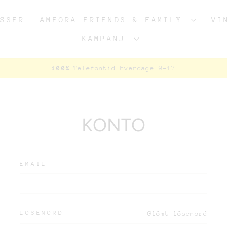
ASSER
AMFORA FRIENDS & FAMILY
VI
KAMPANJ
Telefontid hverdage 9-17
100%
Pausa
bildspel
KONTO
EMAIL
LÖSENORD
Glömt lösenord